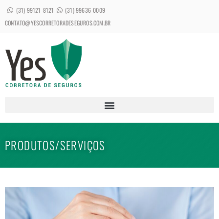
(31) 99121-8121
(31) 99636-0009
CONTATO@YESCORRETORADESEGUROS.COM.BR
PRODUTOS/SERVIÇOS