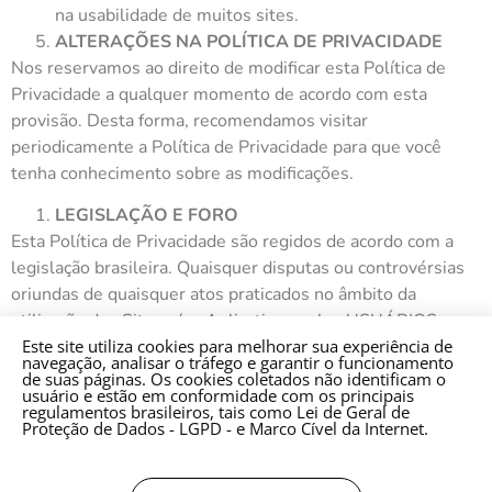
na usabilidade de muitos sites.
ALTERAÇÕES NA POLÍTICA DE PRIVACIDADE
Nos reservamos ao direito de modificar esta Política de
Privacidade a qualquer momento de acordo com esta
provisão. Desta forma, recomendamos visitar
periodicamente a Política de Privacidade para que você
tenha conhecimento sobre as modificações.
LEGISLAÇÃO E FORO
Esta Política de Privacidade são regidos de acordo com a
legislação brasileira. Quaisquer disputas ou controvérsias
oriundas de quaisquer atos praticados no âmbito da
utilização dos Sites e/ou Aplicativos pelos USUÁRIOS,
Este site utiliza cookies para melhorar sua experiência de
inclusive com relação ao descumprimento desta Política de
navegação, analisar o tráfego e garantir o funcionamento
Privacidade ou pela violação dos direitos dos USUÁRIOS
de suas páginas. Os cookies coletados não identificam o
usuário e estão em conformidade com os principais
e/ou de terceiros, inclusive direitos de propriedade
regulamentos brasileiros, tais como Lei de Geral de
intelectual, de sigilo e de personalidade, serão processadas
Proteção de Dados - LGPD - e Marco Cível da Internet.
na Comarca da Capital do Estado de São Paulo.