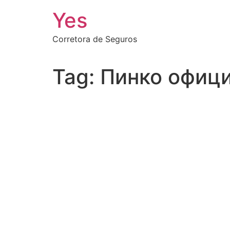
Ir
Yes
para
o
Corretora de Seguros
conteúdo
Tag:
Пинко офиц