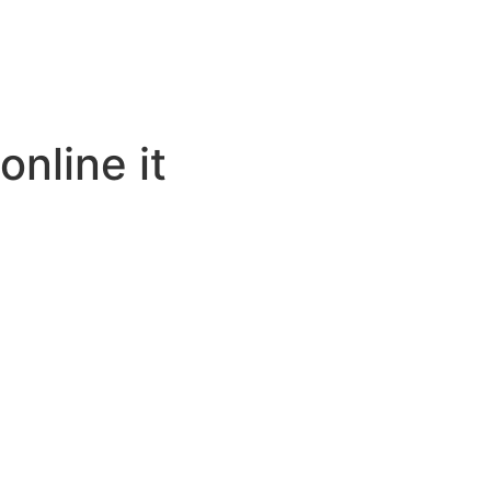
online it