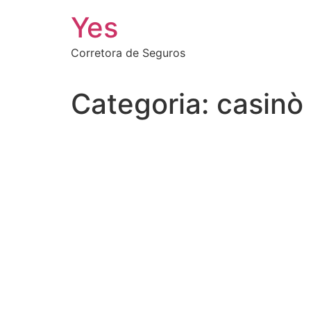
Ir
Yes
para
o
Corretora de Seguros
conteúdo
Categoria:
casinò 